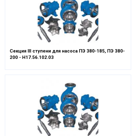
Секция III ступени для насоса ПЭ 380-185, ПЭ 380-
200 - Н17.56.102.03