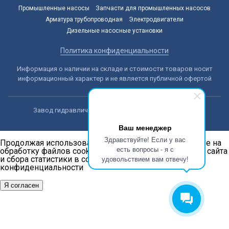
Промышленные насосы
Запчасти для промышленных насосов
Арматура трубопроводная
Электродвигатели
Дизельные насосные установки
Политика конфиденциальности
Информация о наличии на складе и стоимости товаров носит
информационный характер и не является публичной офертой
Завод гидравлических машин © 2014-2026, Алматы
Ваш менеджер
Здравствуйте! Если у вас
Продолжая использовать наш сайт, вы даёте согласие на
есть вопросы - я с
обработку файлов cookie в целях функционирования сайта
удовольствием вам отвечу!
и сбора статистики в соответствии с
политикой
конфиденциальности
Я согласен