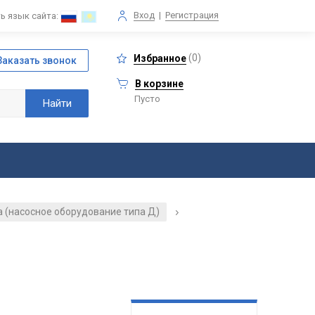
Вход
|
Регистрация
ь язык сайта:
(
0
)
Избранное
В корзине
Пусто
 (насосное оборудование типа Д)
/