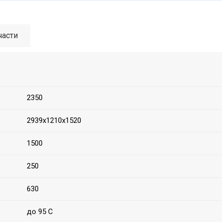
части
2350
2939х1210х1520
1500
250
630
до 95 С