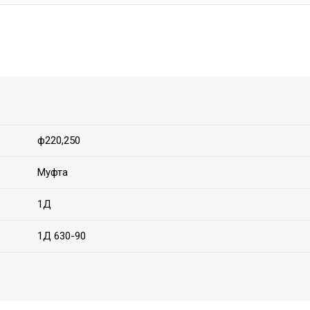
ф220,250
Муфта
1Д
1Д 630-90