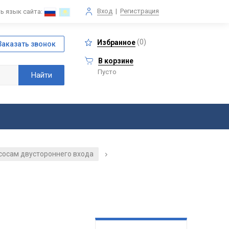
Вход
|
Регистрация
ь язык сайта:
(
0
)
Избранное
В корзине
Пусто
асосам двустороннего входа
/