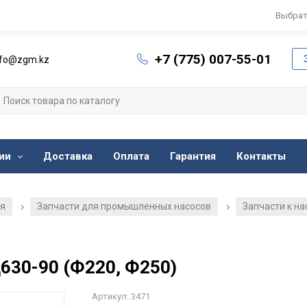
Выбрат
+7 (775) 007-55-01
nfo@zgm.kz
ии
Доставка
Оплата
Гарантия
Контакты
ия
Запчасти для промышленных насосов
Запчасти к н
/
/
Д630-90 (Ф220, Ф250)
Артикул: 3471