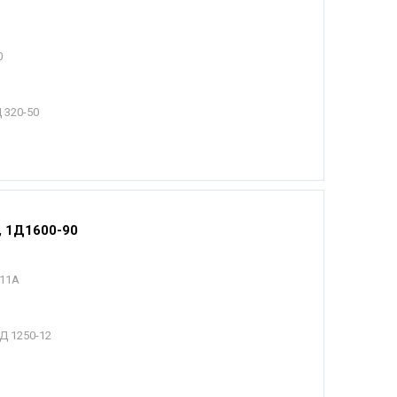
0
 320-50
, 1Д1600-90
011А
Д 1250-12