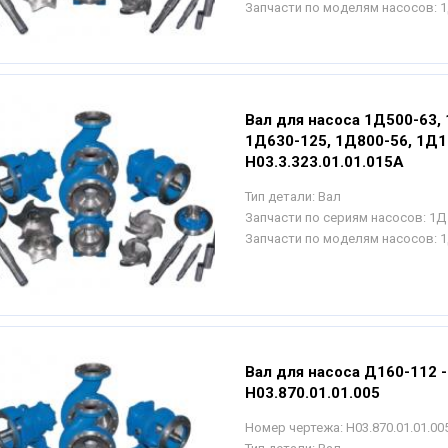
Запчасти по моделям насосов:
1
Вал для насоса 1Д500-63,
1Д630-125, 1Д800-56, 1Д1
Н03.3.323.01.01.015А
Тип детали:
Вал
Запчасти по сериям насосов:
1Д
Запчасти по моделям насосов:
1
Вал для насоса Д160-112 -
Н03.870.01.01.005
Номер чертежа:
Н03.870.01.01.00