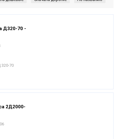
а Д320-70 -
3
 320-70
са 2Д2000-
006