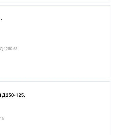
-
Д 1250-63
 1Д250-125,
016