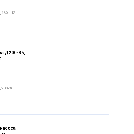
 160-112
са Д200-36,
 -
 200-36
 насоса