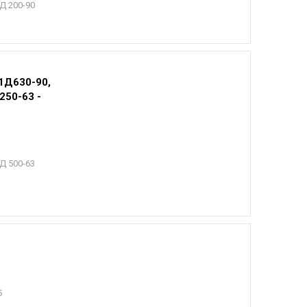
Д 200-90
 1Д630-90,
250-63 -
Д 500-63
5