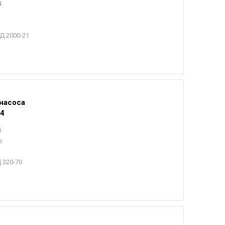
4
Д 2000-21
насоса
04
4
е
 320-70