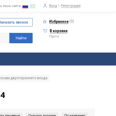
Вход
|
Регистрация
ь язык сайта:
(
0
)
Избранное
В корзине
Пусто
асосам двустороннего входа
 4