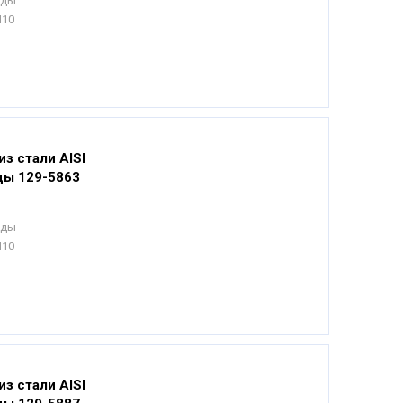
еды
Н10
из стали AISI
ды 129-5863
еды
Н10
из стали AISI