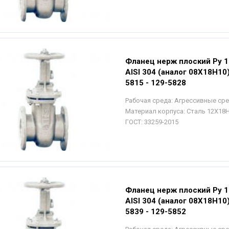
Фланец нерж плоский Ру 1
AISI 304 (аналог 08Х18Н10
5815 - 129-5828
Рабочая среда:
Агрессивные ср
Материал корпуса:
Сталь 12Х18
ГОСТ:
33259-2015
Фланец нерж плоский Ру 1
AISI 304 (аналог 08Х18Н10
5839 - 129-5852