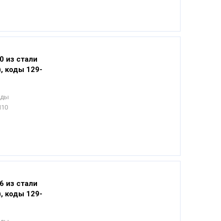
0 из стали
), коды 129-
еды
Н10
6 из стали
), коды 129-