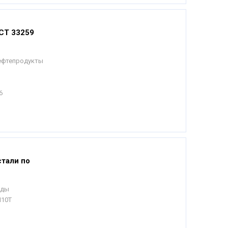
СТ 33259
Нефтепродукты
6
тали по
еды
Н10Т