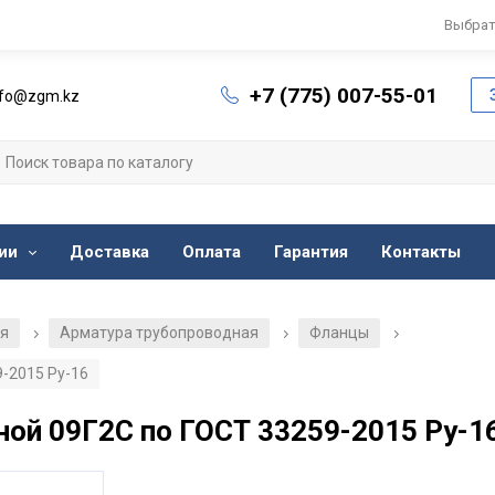
Выбрат
+7 (775) 007-55-01
nfo@zgm.kz
ии
Доставка
Оплата
Гарантия
Контакты
ия
Арматура трубопроводная
Фланцы
/
/
/
-2015 Ру-16
ой 09Г2С по ГОСТ 33259-2015 Ру-1