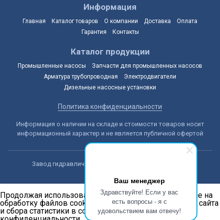
Информация
Главная
Каталог товаров
О компании
Доставка
Оплата
Гарантия
Контакты
Каталог продукции
Промышленные насосы
Запчасти для промышленных насосов
Арматура трубопроводная
Электродвигатели
Дизельные насосные установки
Политика конфиденциальности
Информация о наличии на складе и стоимости товаров носит
информационный характер и не является публичной офертой
Завод гидравлических машин © 2014-2026, Алматы
Ваш менеджер
Здравствуйте! Если у вас
Продолжая использовать наш сайт, вы даёте согласие на
есть вопросы - я с
обработку файлов cookie в целях функционирования сайта
удовольствием вам отвечу!
и сбора статистики в соответствии с
политикой
конфиденциальности