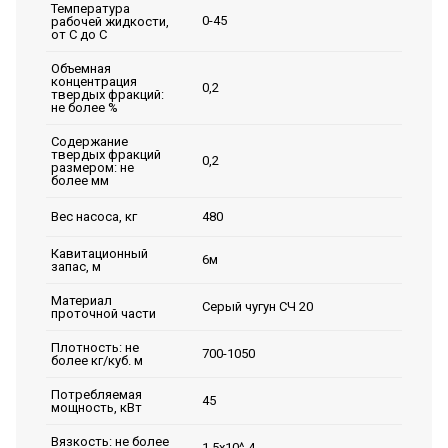
Температура
0-45
рабочей жидкости,
от С до С
Объемная
концентрация
0,2
твердых фракций:
не более %
Содержание
твердых фракций
0,2
размером: не
более мм
480
Вес насоса, кг
Кавитационный
6м
запас, м
Материал
Серый чугун СЧ 20
проточной части
Плотность: не
700-1050
более кг/куб. м
Потребляемая
45
мощность, кВт
Вязкость: не более
1,5х10^-4