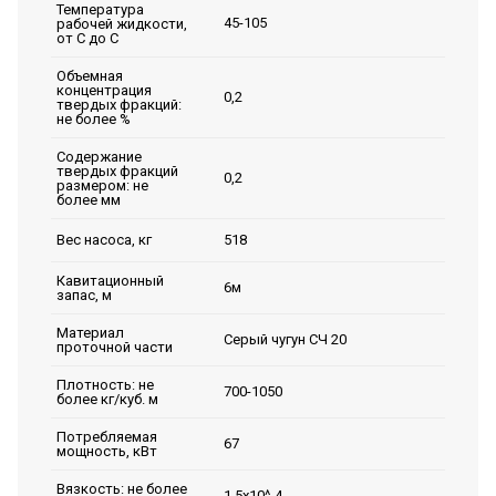
Температура
45-105
рабочей жидкости,
от С до С
Объемная
концентрация
0,2
твердых фракций:
не более %
Содержание
твердых фракций
0,2
размером: не
более мм
518
Вес насоса, кг
Кавитационный
6м
запас, м
Материал
Серый чугун СЧ 20
проточной части
Плотность: не
700-1050
более кг/куб. м
Потребляемая
67
мощность, кВт
Вязкость: не более
1,5х10^-4