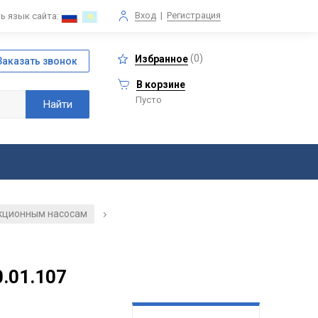
Вход
|
Регистрация
ь язык сайта:
(
0
)
Избранное
В корзине
Пусто
екционным насосам
/
0.01.107