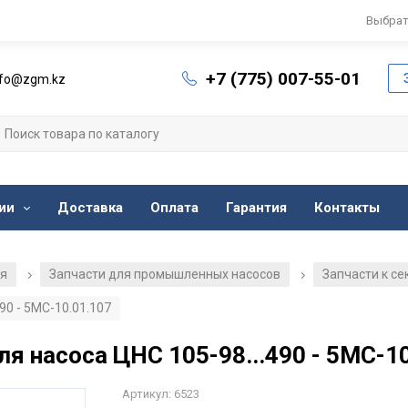
Выбрат
+7 (775) 007-55-01
nfo@zgm.kz
ии
Доставка
Оплата
Гарантия
Контакты
ия
Запчасти для промышленных насосов
Запчасти к с
/
/
90 - 5МС-10.01.107
я насоса ЦНС 105-98...490 - 5МС-1
Артикул: 6523