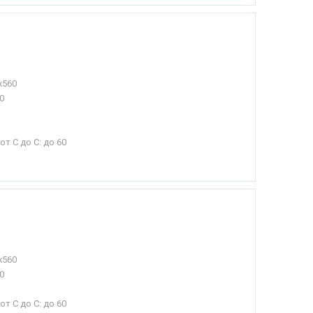
х560
0
от С до С:
до 60
х560
0
от С до С:
до 60