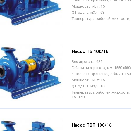
n Частота вращения, об/мин:
150
Мощность, кВт:
15
Q Подача, м3/ч:
63
Температура рабочей жидкости, 
Насос ПБ 100/16
Вес агрегата:
425
Габариты агрегата, мм:
1550х580
n Частота вращения, об/мин:
150
Мощность, кВт:
15
Q Подача, м3/ч:
100
Температура рабочей жидкости, 
+5...+60
Насос ПВП 100/16