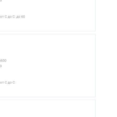
0
от С до С:
до 60
х650
0
от С до С: