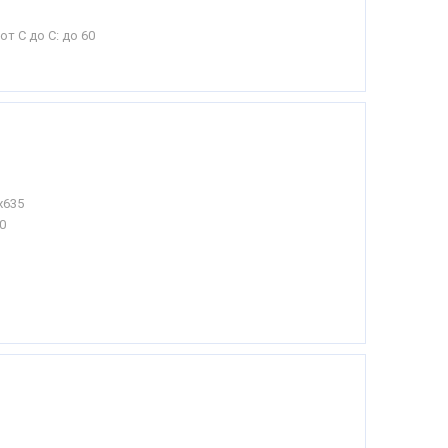
от С до С:
до 60
х635
0