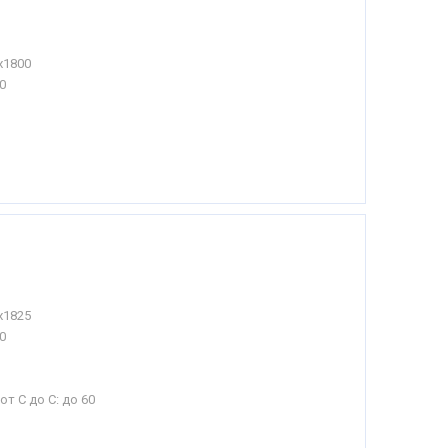
х1800
0
х1825
0
от С до С:
до 60