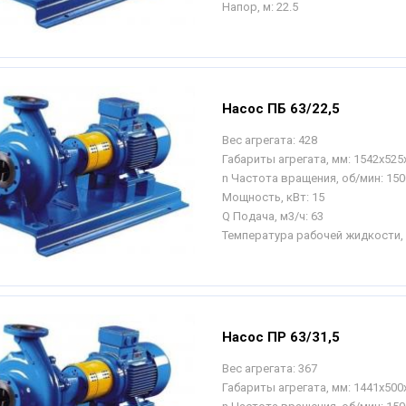
Напор, м:
22.5
Насос ПБ 63/22,5
Вес агрегата:
428
Габариты агрегата, мм:
1542х525
n Частота вращения, об/мин:
150
Мощность, кВт:
15
Q Подача, м3/ч:
63
Температура рабочей жидкости, 
Насос ПР 63/31,5
Вес агрегата:
367
Габариты агрегата, мм:
1441х500