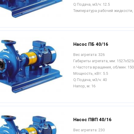
Q Подача, м3/ч:
12.5
Температура рабочей жидкости, 
Насос ПБ 40/16
Вес агрегата:
326
Габариты агрегата, мм:
1527х525
n Частота вращения, об/мин:
150
Мощность, кВт:
5.5
Q Подача, м3/ч:
40
Напор, м:
16
Насос ПВП 40/16
Вес агрегата:
230