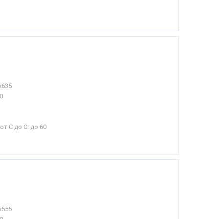
х635
0
от С до С:
до 60
х555