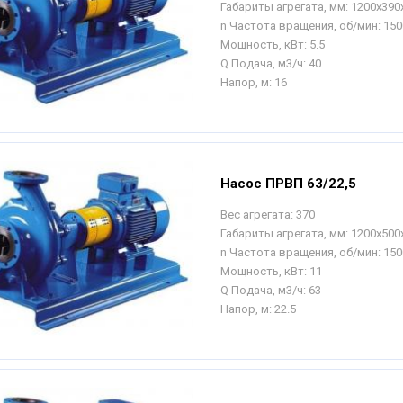
Габариты агрегата, мм:
1200х390
n Частота вращения, об/мин:
150
Мощность, кВт:
5.5
Q Подача, м3/ч:
40
Напор, м:
16
Насос ПРВП 63/22,5
Вес агрегата:
370
Габариты агрегата, мм:
1200х500
n Частота вращения, об/мин:
150
Мощность, кВт:
11
Q Подача, м3/ч:
63
Напор, м:
22.5