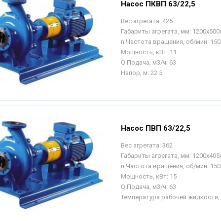
Насос ПКВП 63/22,5
Вес агрегата:
425
Габариты агрегата, мм:
1200х500
n Частота вращения, об/мин:
150
Мощность, кВт:
11
Q Подача, м3/ч:
63
Напор, м:
22.5
Насос ПВП 63/22,5
Вес агрегата:
362
Габариты агрегата, мм:
1200х405
n Частота вращения, об/мин:
150
Мощность, кВт:
15
Q Подача, м3/ч:
63
Температура рабочей жидкости, 