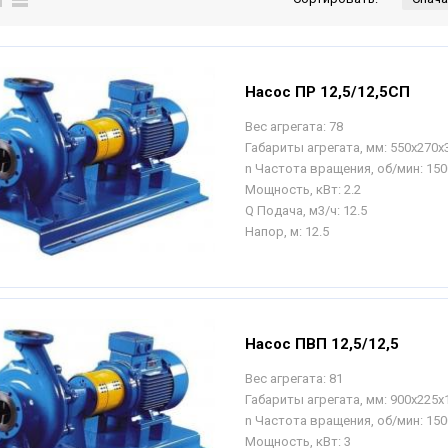
Насос ПР 12,5/12,5СП
Вес агрегата:
78
Габариты агрегата, мм:
550х270х
n Частота вращения, об/мин:
150
Мощность, кВт:
2.2
Q Подача, м3/ч:
12.5
Напор, м:
12.5
Насос ПВП 12,5/12,5
Вес агрегата:
81
Габариты агрегата, мм:
900х225х
n Частота вращения, об/мин:
150
Мощность, кВт:
3