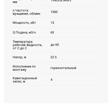
1542х525х635
мм
n Частота
1500
вращения, об/мин
15
Мощность, кВт
63
Q Подача, м3/ч
Температура
до 60
рабочей жидкости,
от С до С
22.5
Напор, м
Исполнение по
горизонтальный
монтажу
Кавитационный
4
запас, м