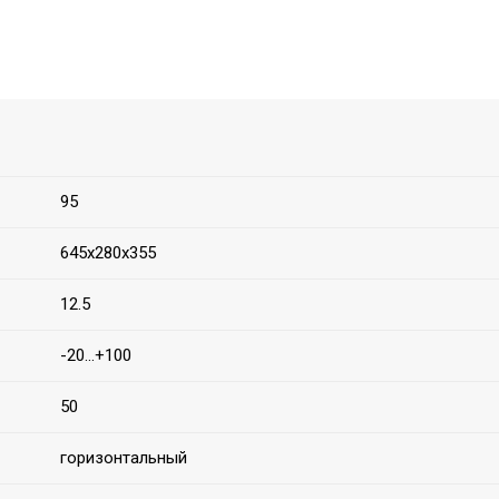
95
645х280х355
12.5
-20...+100
50
горизонтальный