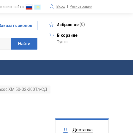
Вход
|
Регистрация
ь язык сайта:
(
0
)
Избранное
В корзине
Пусто
асос ХМ 50-32-200Тл-СД
Доставка