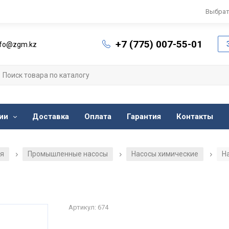
Выбрат
+7 (775) 007-55-01
nfo@zgm.kz
ии
Доставка
Оплата
Гарантия
Контакты
ия
Промышленные насосы
Насосы химические
Н
/
/
/
Артикул: 674