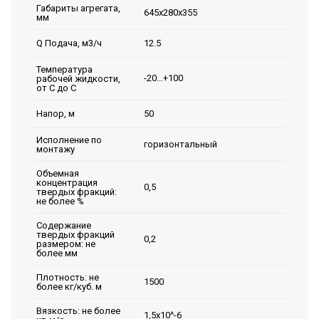
Габариты агрегата,
645х280х355
мм
12.5
Q Подача, м3/ч
Температура
-20...+100
рабочей жидкости,
от С до С
50
Напор, м
Исполнение по
горизонтальный
монтажу
Объемная
концентрация
0,5
твердых фракций:
не более %
Содержание
твердых фракций
0,2
размером: не
более мм
Плотность: не
1500
более кг/куб. м
Вязкость: не более
1,5х10^-6