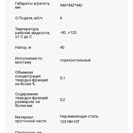
Габариты агрегата,
946*442*442
мм
6
Q Подача, м3/ч
Температура
-40...+120
рабочей жидкости,
от С до С
40
Напор, м
Исполнение по
горизонтальный
монтажу
Объемная
концентрация
0,1
твердых фракций:
не более %
Содержание
твердых фракций
0,2
размером: не
более мм
Нержавеющая сталь
Материал
проточной части
12Х18Н10Т
Плотность: не