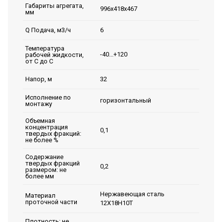
Габариты агрегата,
996х418х467
мм
6
Q Подача, м3/ч
Температура
-40...+120
рабочей жидкости,
от С до С
32
Напор, м
Исполнение по
горизонтальный
монтажу
Объемная
концентрация
0,1
твердых фракций:
не более %
Содержание
твердых фракций
0,2
размером: не
более мм
Нержавеющая сталь
Материал
проточной части
12Х18Н10Т
Плотность: не