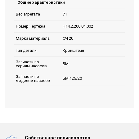
Общие характеристики
71
Вес агрегата
Н14.2.200.04.002
Номер чертежа
СЧ 20
Марка материала
Кронштейн
Тип детали
Запчасти по
БМ
сериям насосов
Запчасти по
БМ 125/20
моделям насосов
Собственное производство