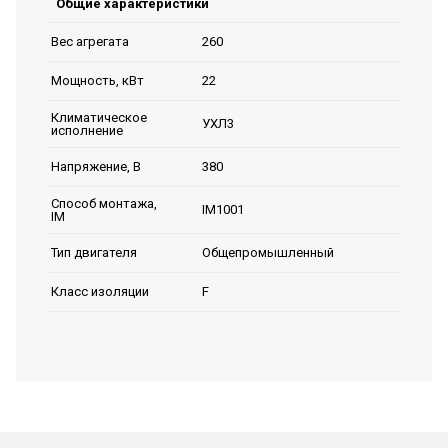
Общие характеристики
260
Вес агрегата
22
Мощность, кВт
Климатическое
УХЛ3
исполнение
380
Напряжение, В
Способ монтажа,
IM1001
IM
Общепромышленный
Тип двигателя
F
Класс изоляции