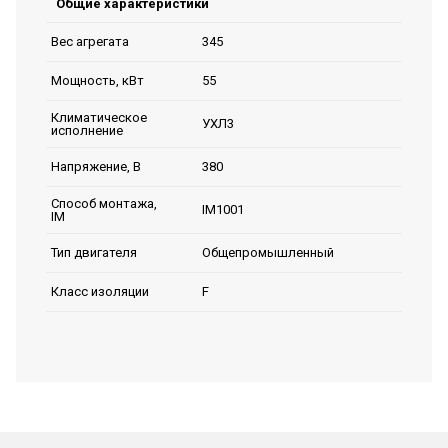
Общие характеристики
345
Вес агрегата
55
Мощность, кВт
Климатическое
УХЛ3
исполнение
380
Напряжение, В
Способ монтажа,
IM1001
IM
Общепромышленный
Тип двигателя
F
Класс изоляции