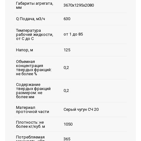
Габариты агрегата,
3670x1295x2080
мм
630
Q Подача, м3/ч
Температура
от 1 до 85
рабочей жидкости,
от С до С
125
Напор, м
Объемная
концентрация
0,2
твердых фракций:
не более %
Содержание
твердых фракций
0,2
размером: не
более мм
Материал
Серый чугун СЧ 20
проточной части
Плотность: не
1050
более кг/куб. м
Потребляемая
365