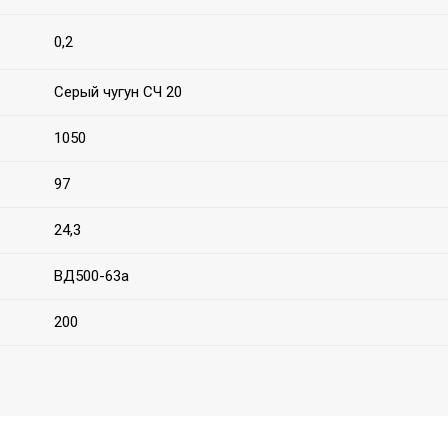
0,2
Серый чугун СЧ 20
1050
97
24,3
ВД500-63а
200