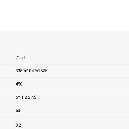
2150
3380х1047х1525
450
от 1 до 45
53
0,2