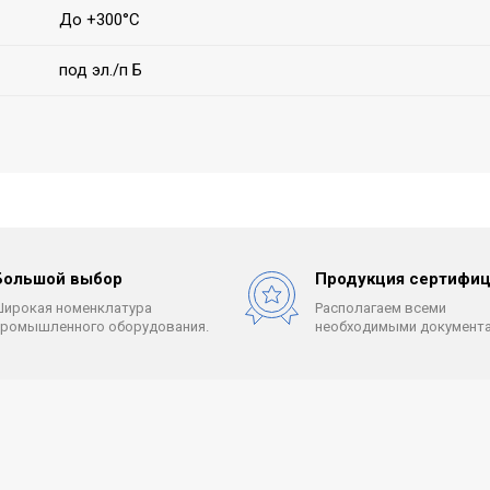
До +300°С
под эл./п Б
Большой выбор
Продукция сертифиц
Широкая номенклатура
Располагаем всеми
промышленного оборудования.
необходимыми документа