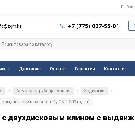
Выбрат
+7 (775) 007-55-01
nfo@zgm.kz
ии
Доставка
Оплата
Гарантия
Контакты
ия
Арматура трубопроводная
Задвижки
/
/
/
с выдвижным шпинд. фл. Ру-25 Т-300 (вд, п)
 с двухдисковым клином с выдвижн