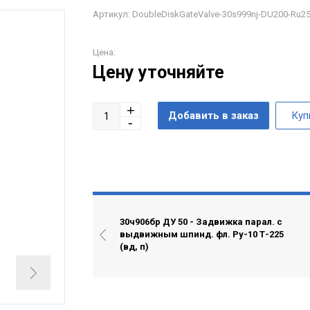
Артикул: DoubleDiskGateValve-30s999nj-DU200-Ru2
Цена:
Цену уточняйте
30ч906бр ДУ 50 - Задвижка парал. с
выдвижным шпинд. фл. Ру-10 Т-225
(вд, п)