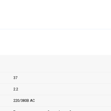
37
2.2
220/380В AC