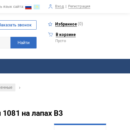
Вход
|
Регистрация
ь язык сайта:
(
0
)
Избранное
В корзине
Пусто
щенные
/
1081 на лапах В3