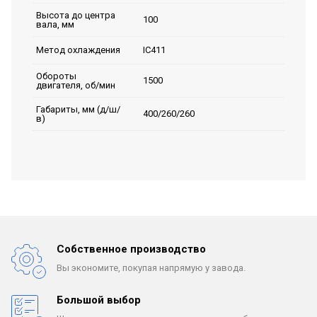
Высота до центра
100
вала, мм
IC411
Метод охлаждения
Обороты
1500
двигателя, об/мин
Габариты, мм (д/ш/
400/260/260
в)
Собственное производство
Вы экономите, покупая
напрямую у завода.
Большой выбор