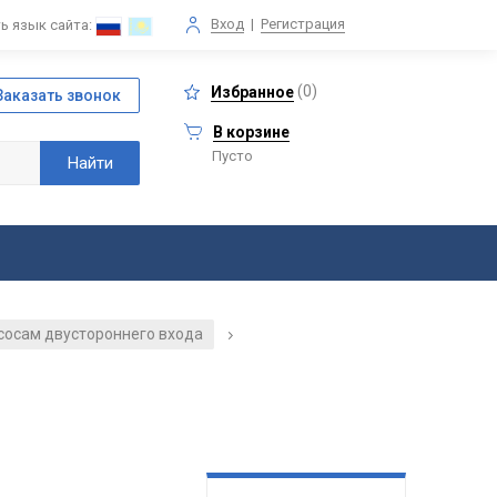
Вход
|
Регистрация
ь язык сайта:
(
0
)
Избранное
В корзине
Пусто
асосам двустороннего входа
/