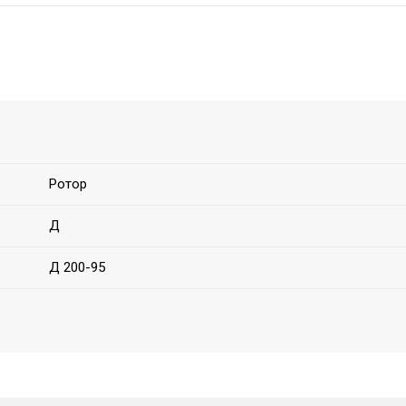
Ротор
Д
Д 200-95