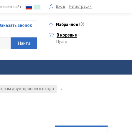
Вход
|
Регистрация
ь язык сайта:
(
0
)
Избранное
В корзине
Пусто
асосам двустороннего входа
/