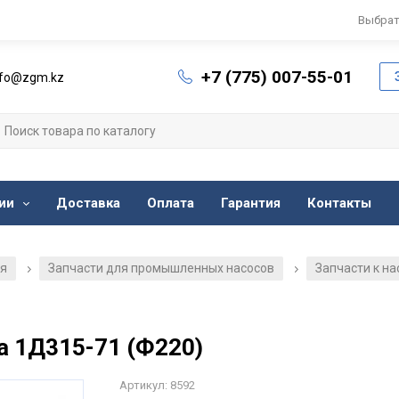
Выбрат
+7 (775) 007-55-01
nfo@zgm.kz
ии
Доставка
Оплата
Гарантия
Контакты
ия
Запчасти для промышленных насосов
Запчасти к н
/
/
а 1Д315-71 (Ф220)
Артикул: 8592