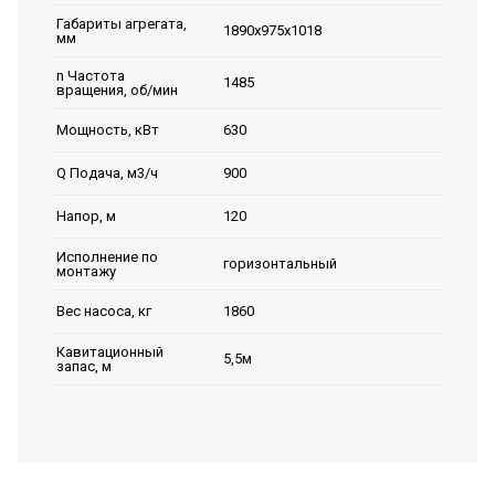
Габариты агрегата,
1890х975х1018
мм
n Частота
1485
вращения, об/мин
630
Мощность, кВт
900
Q Подача, м3/ч
120
Напор, м
Исполнение по
горизонтальный
монтажу
1860
Вес насоса, кг
Кавитационный
5,5м
запас, м