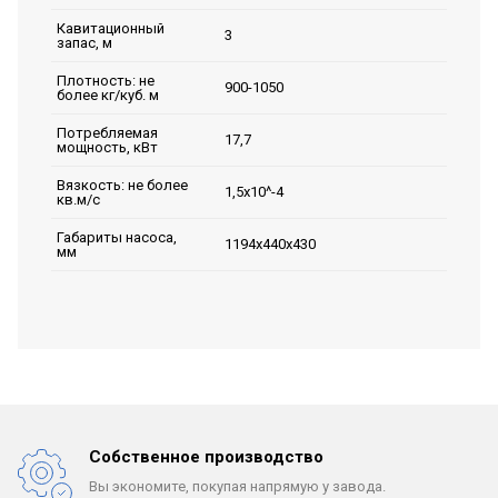
Кавитационный
3
запас, м
Плотность: не
900-1050
более кг/куб. м
Потребляемая
17,7
мощность, кВт
Вязкость: не более
1,5х10^-4
кв.м/с
Габариты насоса,
1194х440х430
мм
Собственное производство
Вы экономите, покупая
напрямую у завода.