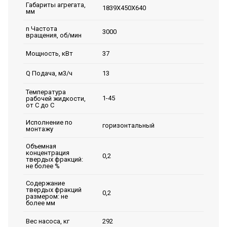
Габариты агрегата,
1839Х450Х640
мм
n Частота
3000
вращения, об/мин
37
Мощность, кВт
13
Q Подача, м3/ч
Температура
1-45
рабочей жидкости,
от С до С
Исполнение по
горизонтальный
монтажу
Объемная
концентрация
0,2
твердых фракций:
не более %
Содержание
твердых фракций
0,2
размером: не
более мм
292
Вес насоса, кг