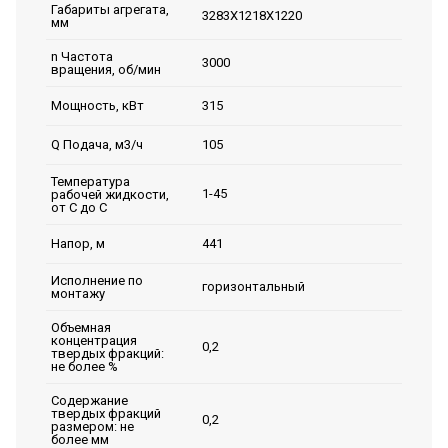
Габариты агрегата,
3283Х1218Х1220
мм
n Частота
3000
вращения, об/мин
315
Мощность, кВт
105
Q Подача, м3/ч
Температура
1-45
рабочей жидкости,
от С до С
441
Напор, м
Исполнение по
горизонтальный
монтажу
Объемная
концентрация
0,2
твердых фракций:
не более %
Содержание
твердых фракций
0,2
размером: не
более мм