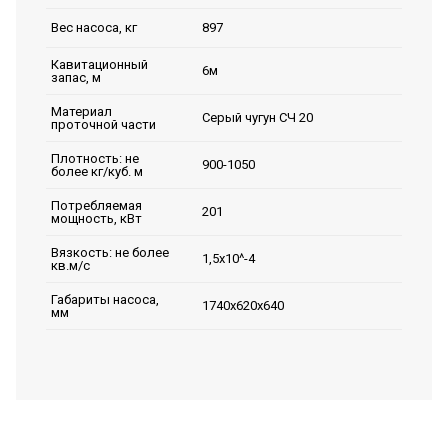
897
Вес насоса, кг
Кавитационный
6м
запас, м
Материал
Серый чугун СЧ 20
проточной части
Плотность: не
900-1050
более кг/куб. м
Потребляемая
201
мощность, кВт
Вязкость: не более
1,5х10^-4
кв.м/с
Габариты насоса,
1740х620х640
мм