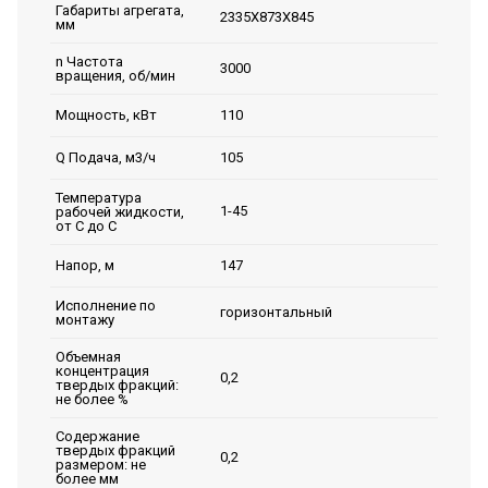
Габариты агрегата,
2335Х873Х845
мм
n Частота
3000
вращения, об/мин
110
Мощность, кВт
105
Q Подача, м3/ч
Температура
1-45
рабочей жидкости,
от С до С
147
Напор, м
Исполнение по
горизонтальный
монтажу
Объемная
концентрация
0,2
твердых фракций:
не более %
Содержание
твердых фракций
0,2
размером: не
более мм