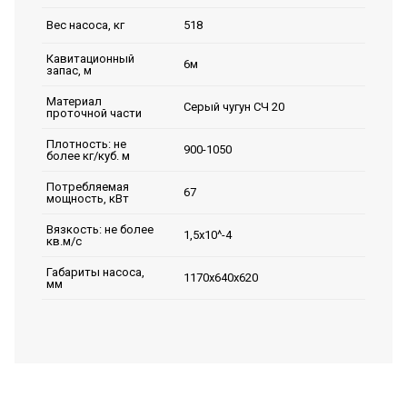
518
Вес насоса, кг
Кавитационный
6м
запас, м
Материал
Серый чугун СЧ 20
проточной части
Плотность: не
900-1050
более кг/куб. м
Потребляемая
67
мощность, кВт
Вязкость: не более
1,5х10^-4
кв.м/с
Габариты насоса,
1170х640х620
мм