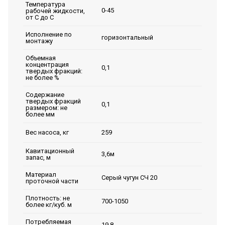
Температура
0-45
рабочей жидкости,
от С до С
Исполнение по
горизонтальный
монтажу
Объемная
концентрация
0,1
твердых фракций:
не более %
Содержание
твердых фракций
0,1
размером: не
более мм
259
Вес насоса, кг
Кавитационный
3,6м
запас, м
Материал
Серый чугун СЧ 20
проточной части
Плотность: не
700-1050
более кг/куб. м
Потребляемая
19,8