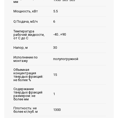
мм
5.5
Мощность, кВт
6
Q Подача, м3/ч
Температура
-40...+90
рабочей жидкости,
от С до С
30
Напор, м
Исполнение по
полупогружной
монтажу
Объемная
концентрация
15
твердых фракций:
не более %
Содержание
твердых фракций
1
размером: не
более мм
Плотность: не
1300
более кг/куб. м