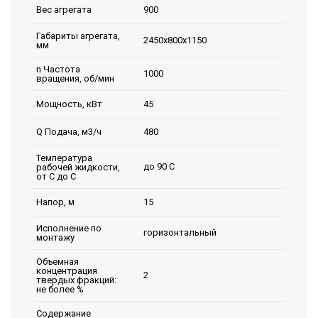
900
Вес агрегата
Габариты агрегата,
2450х800х1150
мм
n Частота
1000
вращения, об/мин
45
Мощность, кВт
480
Q Подача, м3/ч
Температура
до 90 С
рабочей жидкости,
от С до С
15
Напор, м
Исполнение по
горизонтальный
монтажу
Объемная
концентрация
2
твердых фракций:
не более %
Содержание