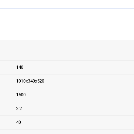
140
1010х340х520
1500
2.2
40