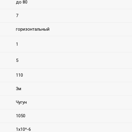
до 80
7
горизонтальный
1
5
110
3м
Чугун
1050
1х10^-6