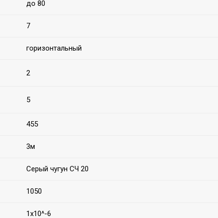
до 80
7
горизонтальный
2
5
455
3м
Серый чугун СЧ 20
1050
1х10^-6