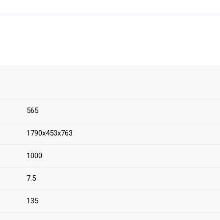
565
1790х453х763
1000
7.5
135