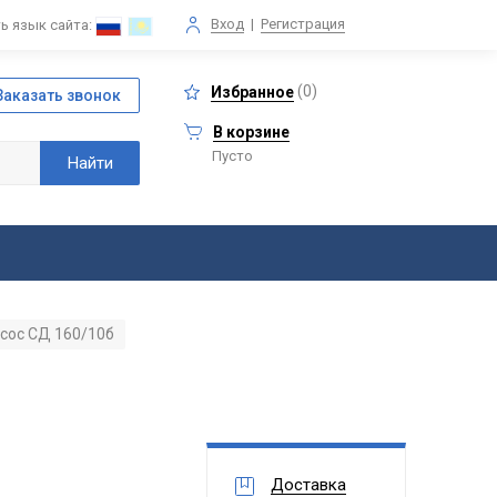
Вход
|
Регистрация
ь язык сайта:
(
0
)
Избранное
В корзине
Пусто
сос СД 160/10б
Доставка