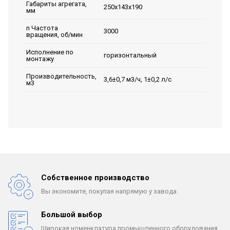
Габариты агрегата,
250х143х190
мм
n Частота
3000
вращения, об/мин
Исполнение по
горизонтальный
монтажу
Производительность,
3,6±0,7 м3/ч, 1±0,2 л/с
м3
Собственное производство
Вы экономите, покупая
напрямую у завода.
Большой выбор
Широкая номенклатура
промышленного оборудования.