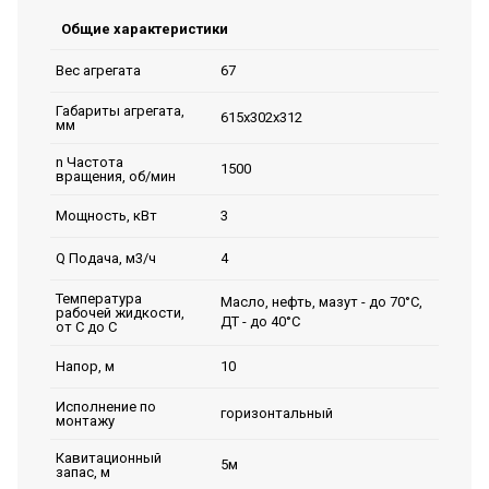
Общие характеристики
67
Вес агрегата
Габариты агрегата,
615х302х312
мм
n Частота
1500
вращения, об/мин
3
Мощность, кВт
4
Q Подача, м3/ч
Температура
Масло, нефть, мазут - до 70°С,
рабочей жидкости,
ДТ - до 40°С
от С до С
10
Напор, м
Исполнение по
горизонтальный
монтажу
Кавитационный
5м
запас, м