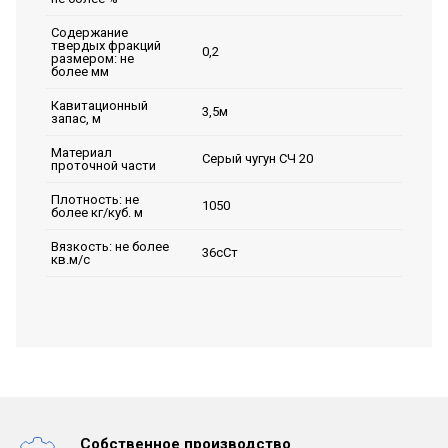
Содержание
твердых фракций
0,2
размером: не
более мм
Кавитационный
3,5м
запас, м
Материал
Серый чугун СЧ 20
проточной части
Плотность: не
1050
более кг/куб. м
Вязкость: не более
36сСт
кв.м/с
Собственное производство