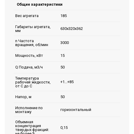
Общие характеристики
185
Вес агрегата
Габариты агрегата,
630х320х362
мм
n Частота
3000
вращения, об/мин
15
Мощность, кВт
50
Q Подача, м3/ч
Температура
+1...+85
рабочей жидкости,
от С до С
50
Напор, м
Исполнение по
горизонтальный
монтажу
Объемная
концентрация
0,15
твердых фракций:
не более %