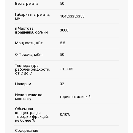
50
Вес агрегата
Габариты агрегата,
1045х335х355
мм
n Частота
3000
вращения, об/мин
5.5
Мощность, кВт
50
Q Подача, м3/ч
Температура
+1...+85
рабочей жидкости,
от С до С
32
Напор, м
Исполнение по
горизонтальный
монтажу
Объемная
концентрация
0,10%
твердых фракций:
не более %
Содержание