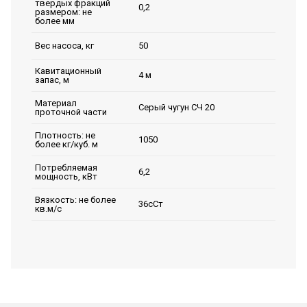
твердых фракций
0,2
размером: не
более мм
50
Вес насоса, кг
Кавитационный
4 м
запас, м
Материал
Серый чугун СЧ 20
проточной части
Плотность: не
1050
более кг/куб. м
Потребляемая
6,2
мощность, кВт
Вязкость: не более
36сСт
кв.м/с