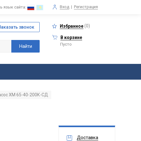
Вход
|
Регистрация
ь язык сайта:
(
0
)
Избранное
В корзине
Пусто
асос ХМ 65-40-200К-СД
Доставка