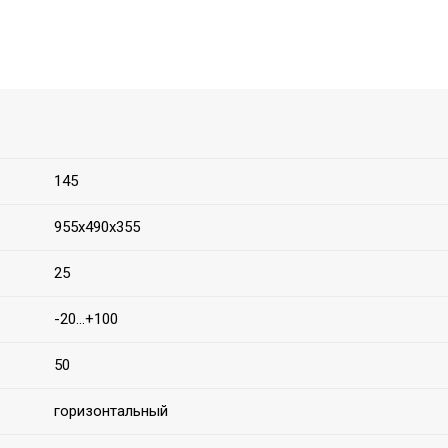
145
955х490х355
25
-20...+100
50
горизонтальный