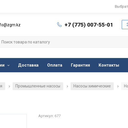
Выбрат
+7 (775) 007-55-01
nfo@zgm.kz
ии
Доставка
Оплата
Гарантия
Контакты
ия
Промышленные насосы
Насосы химические
Н
/
/
/
Артикул: 677