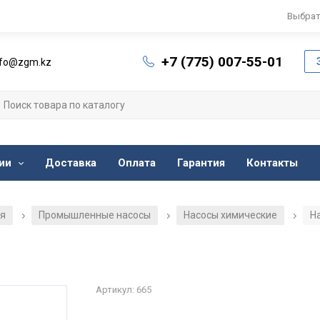
Выбрат
+7 (775) 007-55-01
nfo@zgm.kz
ии
Доставка
Оплата
Гарантия
Контакты
ия
Промышленные насосы
Насосы химические
Н
/
/
/
Артикул: 665