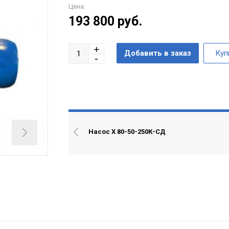
Цена:
193 800
руб.
Насос Х 80-50-250К-СД