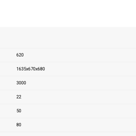
620
1635х670х680
3000
22
50
80