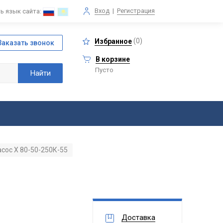
Вход
|
Регистрация
ь язык сайта:
(
0
)
Избранное
В корзине
Пусто
асос Х 80-50-250К-55
Доставка