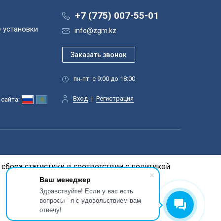
+7 (775) 007-55-01
 установки
info@zgm.kz
пн-пт: с 9:00 до 18:00
Вход
|
Регистрация
сайта:
сбора статистики в соответствии с
политикой
Ваш менеджер
Здравствуйте! Если у вас есть
вопросы - я с удовольствием вам
отвечу!