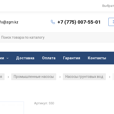
Выбрат
+7 (775) 007-55-01
nfo@zgm.kz
ии
Доставка
Оплата
Гарантия
Контакты
ия
Промышленные насосы
Насосы грунтовых вод
/
/
/
Артикул: 550