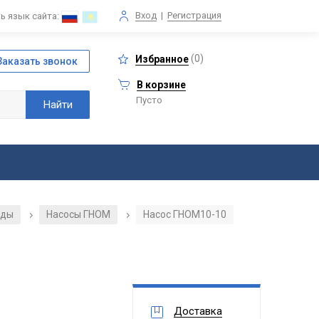
Вход
|
Регистрация
ь язык сайта:
(
0
)
Избранное
В корзине
Пусто
оды
Насосы ГНОМ
Насос ГНОМ10-10
/
/
Доставка