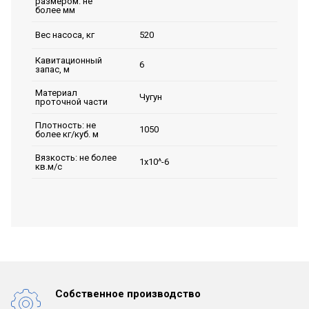
размером: не
более мм
520
Вес насоса, кг
Кавитационный
6
запас, м
Материал
Чугун
проточной части
Плотность: не
1050
более кг/куб. м
Вязкость: не более
1х10^-6
кв.м/с
Собственное производство