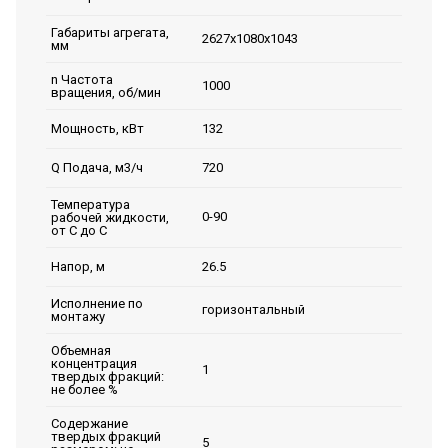
Габариты агрегата,
2627х1080х1043
мм
n Частота
1000
вращения, об/мин
132
Мощность, кВт
720
Q Подача, м3/ч
Температура
0-90
рабочей жидкости,
от С до С
26.5
Напор, м
Исполнение по
горизонтальный
монтажу
Объемная
концентрация
1
твердых фракций:
не более %
Содержание
твердых фракций
5