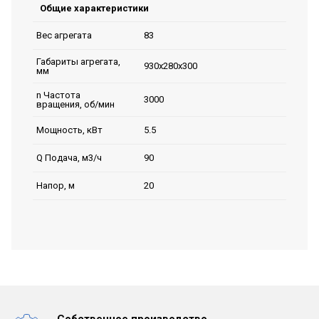
Общие характеристики
83
Вес агрегата
Габариты агрегата,
930х280х300
мм
n Частота
3000
вращения, об/мин
5.5
Мощность, кВт
90
Q Подача, м3/ч
20
Напор, м
Собственное производство