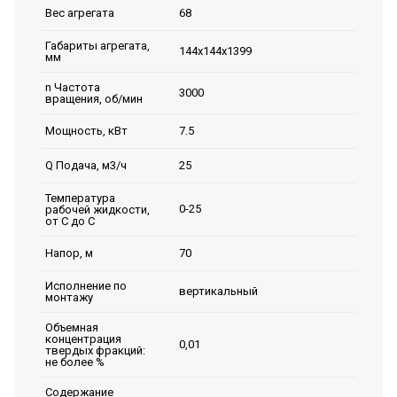
68
Вес агрегата
Габариты агрегата,
144х144х1399
мм
n Частота
3000
вращения, об/мин
7.5
Мощность, кВт
25
Q Подача, м3/ч
Температура
0-25
рабочей жидкости,
от С до С
70
Напор, м
Исполнение по
вертикальный
монтажу
Объемная
концентрация
0,01
твердых фракций:
не более %
Содержание