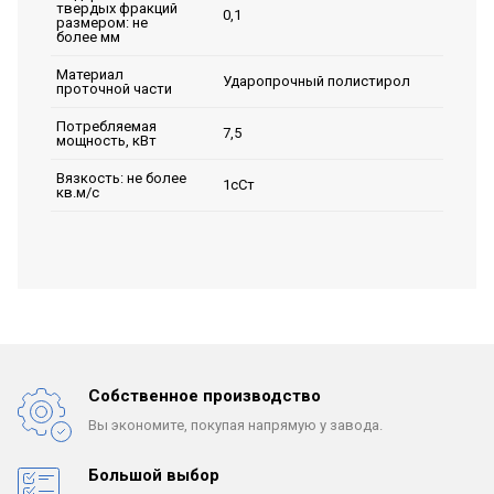
твердых фракций
0,1
размером: не
более мм
Материал
Ударопрочный полистирол
проточной части
Потребляемая
7,5
мощность, кВт
Вязкость: не более
1сСт
кв.м/с
Собственное производство
Вы экономите, покупая
напрямую у завода.
Большой выбор