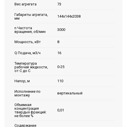
73
Вес агрегата
Габариты агрегата,
144х144х2038
мм
n Частота
3000
вращения, об/мин
8
Мощность, кВт
16
Q Подача, м3/ч
Температура
0-25
рабочей жидкости,
от С до С
110
Напор, м
Исполнение по
вертикальный
монтажу
Объемная
концентрация
0,01
твердых фракций:
не более %
Содержание