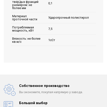
твердых фракций
0,1
размером: не
более мм
Материал
Ударопрочный полистирол
проточной части
Потребляемая
7,5
мощность, кВт
Вязкость: не более
1сСт
кв.м/с
Собственное производство
Вы экономите, покупая
напрямую у завода.
Большой выбор