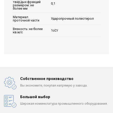
твердых фракций
0,1
размером: не
более мм
Материал
Ударопрочный полистирол
проточной части
Вязкость: не более
1сСт
кв.м/с
Собственное производство
Вы экономите, покупая
напрямую у завода.
Большой выбор
Широкая номенклатура
промышленного оборудования.