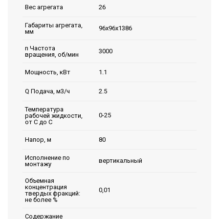
26
Вес агрегата
Габариты агрегата,
96х96х1386
мм
n Частота
3000
вращения, об/мин
1.1
Мощность, кВт
2.5
Q Подача, м3/ч
Температура
0-25
рабочей жидкости,
от С до С
80
Напор, м
Исполнение по
вертикальный
монтажу
Объемная
концентрация
0,01
твердых фракций:
не более %
Содержание