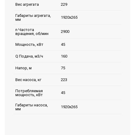
229
Вес агрегата
Габариты агрегата,
1920x265
мм
n Частота
2900
вращения, об/мин
45
Мощность, кВт
160
Q Подача, м3/ч
75
Напор, м
223
Вес насоса, кг
Потребляемая
45
мощность, кВт
Габариты насоса,
1920x265
мм